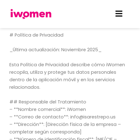
Ir
Menú
al
contenido
# Política de Privacidad
_Última actualización: Noviembre 2025_
Esta Política de Privacidad describe cómo iWomen
recopila, utiliza y protege tus datos personales
dentro de la aplicación móvil y en los servicios
relacionados.
## Responsable del Tratamiento
– **Nombre comercial**: iWomen
– **Correo de contacto**: info@isarestrepo.us
– **Dirección**: [Dirección física de la empresa –
completar según corresponda]
– **Número de identificación fiscal**: [NIF/CIF –