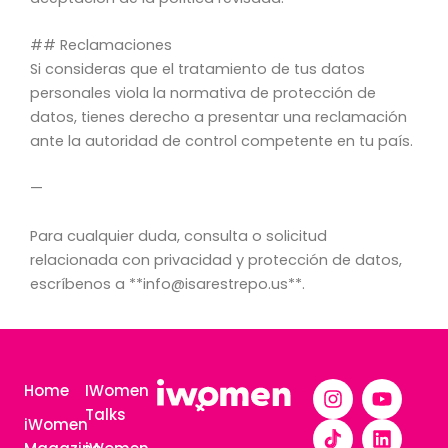
## Reclamaciones
Si consideras que el tratamiento de tus datos
personales viola la normativa de protección de
datos, tienes derecho a presentar una reclamación
ante la autoridad de control competente en tu país.
—
Para cualquier duda, consulta o solicitud
relacionada con privacidad y protección de datos,
escríbenos a **info@isarestrepo.us**.
I
F
Y
L
Home
IWomen
n
a
o
i
Talks
iWomen
s
c
u
n